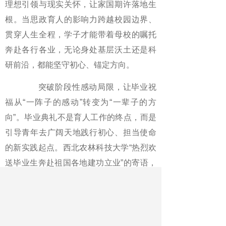
理想引领与现实关怀，让家国期许落地生
根。当思政育人的影响力跨越校园边界、
贯穿人生全程，学子才能带着母校的嘱托
奔赴各行各业，无论身处基层沃土还是科
研前沿，都能坚守初心、锚定方向。
突破阶段性感动局限，让毕业祝
福从“一阵子的感动”转变为“一辈子的方
向”。毕业典礼不是育人工作的终点，而是
引导青年去广阔天地践行初心、担当使命
的新实践起点。西北农林科技大学“热烈欢
送毕业生奔赴祖国各地建功立业”的寄语，
深意不在于将学子送出校门，而是送往祖
国最需要的地方，彰显了高校服务国家、
扎根大地的育人初心。想要让毕业祝福的
育人价值真正落地，需要打通仪式育人与