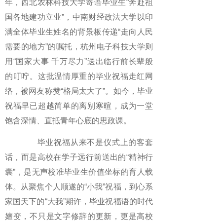
年，西北农林科技大学寄语毕业生“奔赴祖
国各地建功立业”，中南财经政法大学以印
满全体毕业生姓名的背景板传递“走向人民
需要的地方”的嘱托，杭州电子科技大学则
用“国家大事 千万尽力”送出临行前长辈般
的叮咛。这批温情厚重的毕业祝福走红网
络，被网友称赞“格局太大了”。如今，毕业
祝福早已超越简单的离别寒暄，成为一堂
饱含深情、直抵青年心底的思政课。
毕业祝福从来不是仪式上的客套
话，而是高校在学子远行前送出的“精神行
囊”，是无声校准毕业生价值坐标的育人载
体。从聚焦个人顺遂的“小我”祝福，到心系
家国天下的“大我”期许，毕业祝福语的时代
嬗变，不只是文字修辞的更新，更是高校