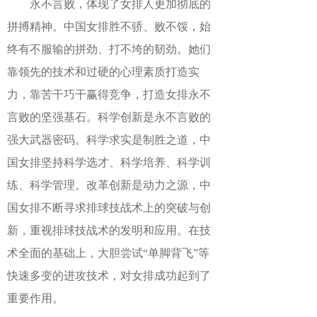
永不言败，体现了女排人更加彻底的
拼搏精神。中国女排胜不骄、败不馁，始
终有不服输的拼劲、打不垮的韧劲。她们
靠领先的技术和过硬的心理素质打造实
力，靠苦干巧干赢得竞争，打造女排永不
言败的坚强基石。科学创新是永不言败的
强大武器密码。科学求实是制胜之道，中
国女排坚持科学选才、科学培养、科学训
练、科学管理。改革创新是动力之源，中
国女排不断寻求排球技战术上的突破与创
新，重视排球技战术的发明和应用。在技
术全面的基础上，大胆尝试“单脚背飞”等
快速多变的进攻技术，对女排成功起到了
重要作用。