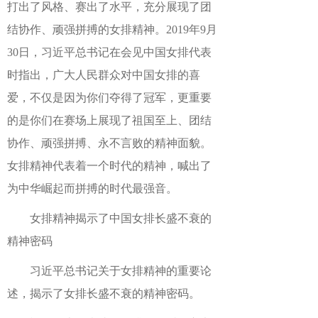
打出了风格、赛出了水平，充分展现了团
结协作、顽强拼搏的女排精神。2019年9月
30日，习近平总书记在会见中国女排代表
时指出，广大人民群众对中国女排的喜
爱，不仅是因为你们夺得了冠军，更重要
的是你们在赛场上展现了祖国至上、团结
协作、顽强拼搏、永不言败的精神面貌。
女排精神代表着一个时代的精神，喊出了
为中华崛起而拼搏的时代最强音。
女排精神揭示了中国女排长盛不衰的
精神密码
习近平总书记关于女排精神的重要论
述，揭示了女排长盛不衰的精神密码。