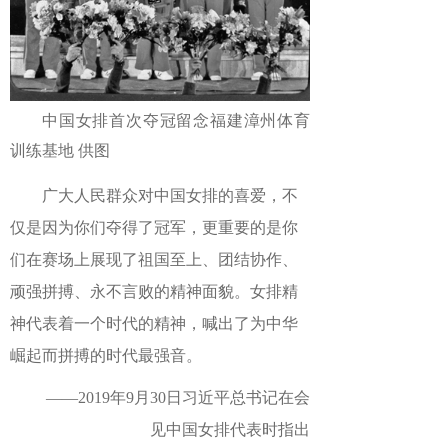
中国女排首次夺冠留念福建漳州体育
训练基地 供图
广大人民群众对中国女排的喜爱，不
仅是因为你们夺得了冠军，更重要的是你
们在赛场上展现了祖国至上、团结协作、
顽强拼搏、永不言败的精神面貌。女排精
神代表着一个时代的精神，喊出了为中华
崛起而拼搏的时代最强音。
——2019年9月30日习近平总书记在会
见中国女排代表时指出