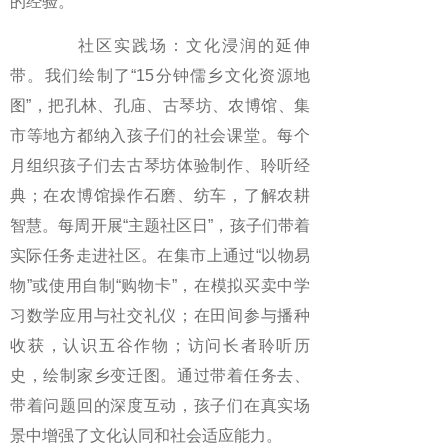
的经验。
社区实践场：文化浸润的延伸
带。我们绘制了“15分钟儒乡文化资源地
图”，把孔林、孔庙、古琴坊、农博馆、集
市等地方都纳入孩子们的社会课堂。每个
月组织孩子们去古琴坊体验制作、聆听经
典；在农博馆操作石磨、纺车，了解农耕
智慧。每周开展“主题社区日”，孩子们带着
实际任务走进社区。在集市上通过“以物易
物”或使用自制“购物卡”，在模拟买卖中学
习数学应用与社交礼仪；在田间参与播种
收获，认识五谷作物；访问长者聆听历
史，绘制家乡变迁图。通过带着任务去、
带着问题回的深度互动，孩子们在真实场
景中增强了文化认同和社会适应能力。