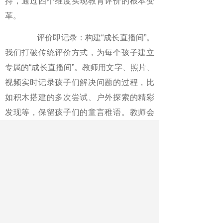
持，通过四个维度实现教育评价的根本变
革。
评价即记录：构建“成长直播间”。
我们打破传统评价方式，为每个孩子建立
专属的“成长直播间”。教师用文字、照片、
视频实时记录孩子们解决问题的过程，比
如积木搭建的多次尝试、户外探索的精彩
发现等，保留孩子们的童言稚语。教师会
将这些成长素材及时同步给家长，让家长
成为孩子成长的见证者和参与者。
评价即生成：驱动课程设计。评
价直接指导教学方向，做到“从孩子中来，
到孩子中去”。当发现多数孩子对蚂蚁搬家
感兴趣，“昆虫探秘”项目就自然生成；当孩