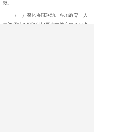
效。
（二）深化协同联动。各地教育、人
力资源社会保障部门要建立健全常态化协
作机制，在政策解读、信息共享、资源对
接等方面加强联动。主动对接工业和信息
化、国资监管、共青团、工商联等部门，
争取各方支持，共同参与政策宣传工作。
加强上下级部门之间的联动，及时沟通活
动进展。
（三）创新宣传形式。各地教育、人
力资源社会保障部门要统筹推进政策宣传
活动与春季促就业攻坚、百日千万招聘专
项行动、民营企业服务月等活动，实现政
策宣传与求职招聘、就业指导深度融合。