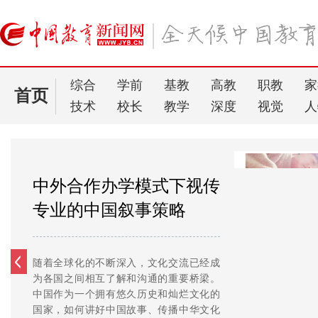
综合
学前
基教
高教
职教
家
首页
技术
校长
教学
深度
视觉
人
国际化应用型人才合作培
养的山东交通学院实践
2023年夏天，山东交通学院顿河学院（简
称“顿河学院”）迎来首届毕业生——155名
学子中，114人继续深造，其中92人赴国外
高校攻读更高学位，升学率达73.5%。选择